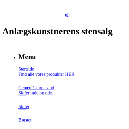
(0)
Anlægskunstnerens stensalg
Menu
Startside
Find alle vores produkter HER
Cement/skarpt sand
Skifer inde og ude.
Skifer
Børstet