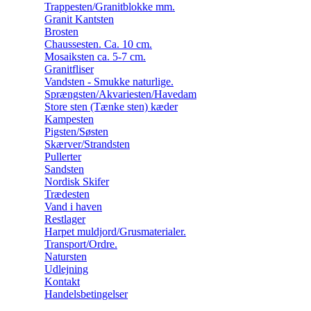
Trappesten/Granitblokke mm.
Granit Kantsten
Brosten
Chaussesten. Ca. 10 cm.
Mosaiksten ca. 5-7 cm.
Granitfliser
Vandsten - Smukke naturlige.
Sprængsten/Akvariesten/Havedam
Store sten (Tænke sten) kæder
Kampesten
Pigsten/Søsten
Skærver/Strandsten
Pullerter
Sandsten
Nordisk Skifer
Trædesten
Vand i haven
Restlager
Harpet muldjord/Grusmaterialer.
Transport/Ordre.
Natursten
Udlejning
Kontakt
Handelsbetingelser