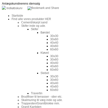
Anlægskunstnerens stensalg
Indkøbskurv
Startside
Find alle vores produkter HER
Cement/skarpt sand
Skifer inde og ude.
Skifer
Børstet
30x30
30x60
40x40
40x60
60x60
Kløvet
30x30
30x60
40x40
40x60
60x60
Slebet
30x30
30x60
40x40
40x60
60x60
Travertin
Brudfliser til terrasser - stier etc.
Skalmuring til væg inde og ude.
Trappesten/Granitblokke mm.
Granit Kantsten