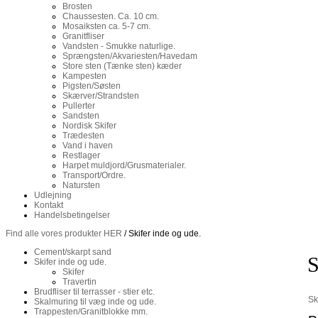
Brosten
Chaussesten. Ca. 10 cm.
Mosaiksten ca. 5-7 cm.
Granitfliser
Vandsten - Smukke naturlige.
Sprængsten/Akvariesten/Havedam
Store sten (Tænke sten) kæder
Kampesten
Pigsten/Søsten
Skærver/Strandsten
Pullerter
Sandsten
Nordisk Skifer
Trædesten
Vand i haven
Restlager
Harpet muldjord/Grusmaterialer.
Transport/Ordre.
Natursten
Udlejning
Kontakt
Handelsbetingelser
Find alle vores produkter HER
/ Skifer inde og ude.
Cement/skarpt sand
S
Skifer inde og ude.
Skifer
Travertin
Brudfliser til terrasser - stier etc.
Sk
Skalmuring til væg inde og ude.
Trappesten/Granitblokke mm.