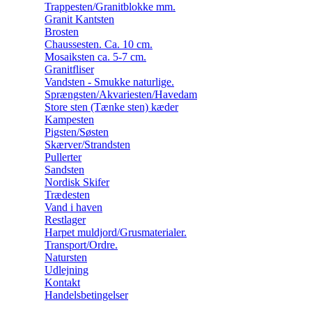
Trappesten/Granitblokke mm.
Granit Kantsten
Brosten
Chaussesten. Ca. 10 cm.
Mosaiksten ca. 5-7 cm.
Granitfliser
Vandsten - Smukke naturlige.
Sprængsten/Akvariesten/Havedam
Store sten (Tænke sten) kæder
Kampesten
Pigsten/Søsten
Skærver/Strandsten
Pullerter
Sandsten
Nordisk Skifer
Trædesten
Vand i haven
Restlager
Harpet muldjord/Grusmaterialer.
Transport/Ordre.
Natursten
Udlejning
Kontakt
Handelsbetingelser