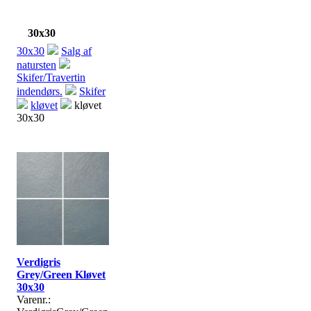
30x30
30x30
Salg af
natursten
Skifer/Travertin
indendørs.
Skifer
kløvet
kløvet
30x30
Verdigris
Grey/Green Kløvet
30x30
Varenr.: