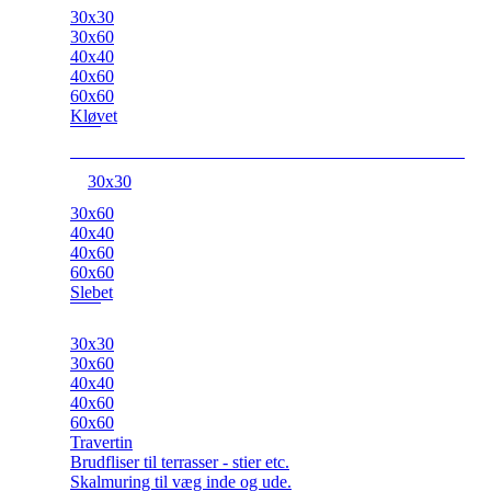
30x30
30x60
40x40
40x60
60x60
Kløvet
30x30
30x60
40x40
40x60
60x60
Slebet
30x30
30x60
40x40
40x60
60x60
Travertin
Brudfliser til terrasser - stier etc.
Skalmuring til væg inde og ude.