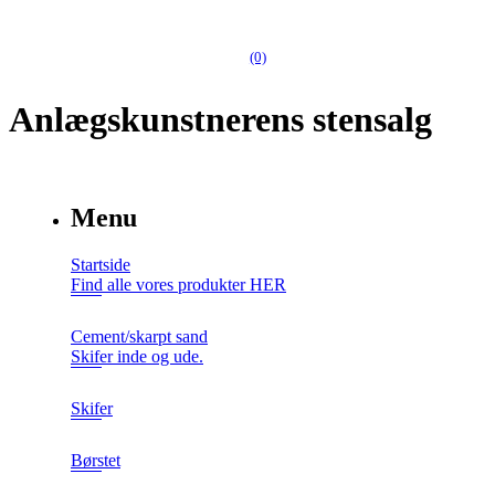
(0)
Anlægskunstnerens stensalg
Menu
Startside
Find alle vores produkter HER
Cement/skarpt sand
Skifer inde og ude.
Skifer
Børstet