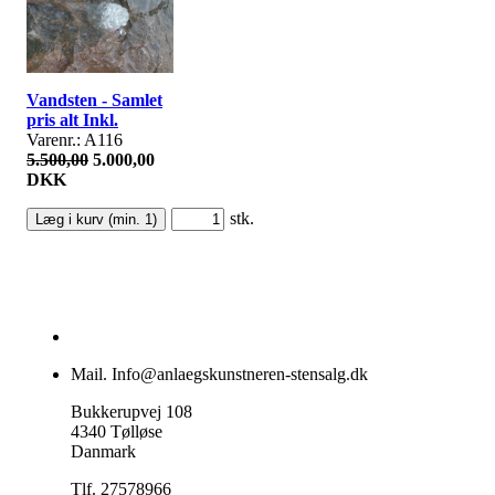
Vandsten - Samlet
pris alt Inkl.
Varenr.: A116
5.500,00
5.000,00
DKK
stk.
Mail. Info@anlaegskunstneren-stensalg.dk
Bukkerupvej 108
4340 Tølløse
Danmark
Tlf. 27578966