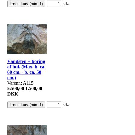
stk.
Vandsten + boring
af hul. (Max. h. ca.
60 cm. - b. ca. 50
cm.)
Varenr.: A115
2.500,00
1.500,00
DKK
stk.