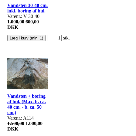
Vandsten 30-40 cm.
inkl. boring af hul.
Varenr.: V 30-40
1.000,00
600,00
DKK
stk.
Vandsten + boring
af hul. (Max. h. ca.
40 cm. - b. ca. 50
cm.)
Varenr.: A114
1.500,00
1.000,00
DKK