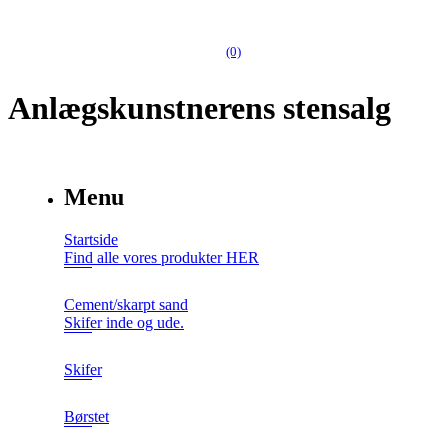
(0)
Anlægskunstnerens stensalg
Menu
Startside
Find alle vores produkter HER
Cement/skarpt sand
Skifer inde og ude.
Skifer
Børstet