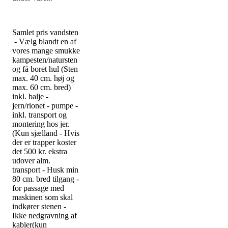
Samlet pris vandsten
- Vælg blandt en af
vores mange smukke
kampesten/natursten
og få boret hul (Sten
max. 40 cm. høj og
max. 60 cm. bred)
inkl. balje -
jern/rionet - pumpe -
inkl. transport og
montering hos jer.
(Kun sjælland - Hvis
der er trapper koster
det 500 kr. ekstra
udover alm.
transport - Husk min
80 cm. bred tilgang -
for passage med
maskinen som skal
indkører stenen -
Ikke nedgravning af
kabler(kun