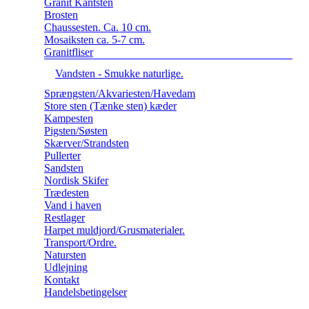
Granit Kantsten
Brosten
Chaussesten. Ca. 10 cm.
Mosaiksten ca. 5-7 cm.
Granitfliser
Vandsten - Smukke naturlige.
Sprængsten/Akvariesten/Havedam
Store sten (Tænke sten) kæder
Kampesten
Pigsten/Søsten
Skærver/Strandsten
Pullerter
Sandsten
Nordisk Skifer
Trædesten
Vand i haven
Restlager
Harpet muldjord/Grusmaterialer.
Transport/Ordre.
Natursten
Udlejning
Kontakt
Handelsbetingelser