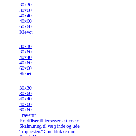
30x30
30x60
40x40
40x60
60x60
Kløvet
30x30
30x60
40x40
40x60
60x60
Slebet
30x30
30x60
40x40
40x60
60x60
Travertin
Brudfliser til terrasser - stier etc.
Skalmuring til væg inde og ude.
Trappesten/Granitblokke mm.