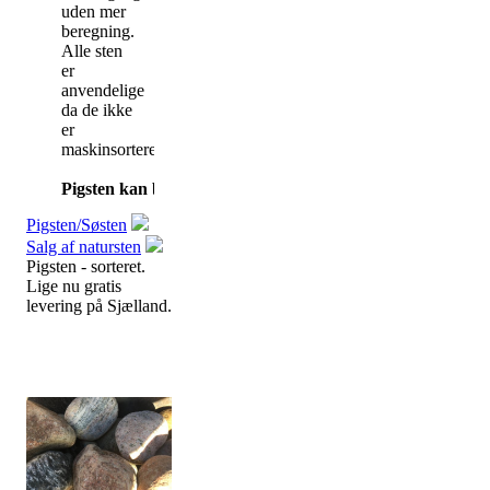
uden mer
beregning.
Alle sten
er
anvendelige
da de ikke
er
maskinsorterede.
Pigsten kan bruges til belægning - jordvolde/bede - omkr
Pigsten/Søsten
Salg af natursten
Pigsten - sorteret.
Lige nu gratis
levering på Sjælland.