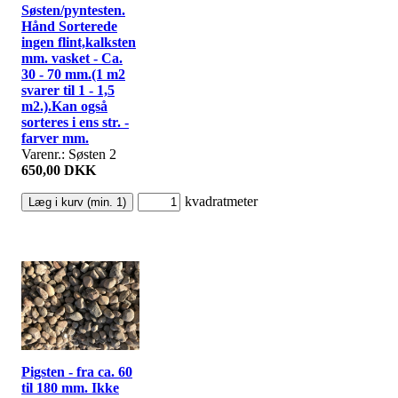
Søsten/pyntesten.
Hånd Sorterede
ingen flint,kalksten
mm. vasket - Ca.
30 - 70 mm.(1 m2
svarer til 1 - 1,5
m2.).Kan også
sorteres i ens str. -
farver mm.
Varenr.: Søsten 2
650,00 DKK
kvadratmeter
Pigsten - fra ca. 60
til 180 mm. Ikke