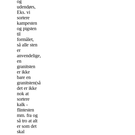
og
udendørs,
Eks. vi
sortere
kampesten
og pigsten
til
formålet,
så alle sten
er
anvendelige,
en
granitsten
er ikke
bare en
granitsten(så
det er ikke
nok at
sortere
kalk -
flintesten
mm. fra og
så tro at alt
er som det
skal