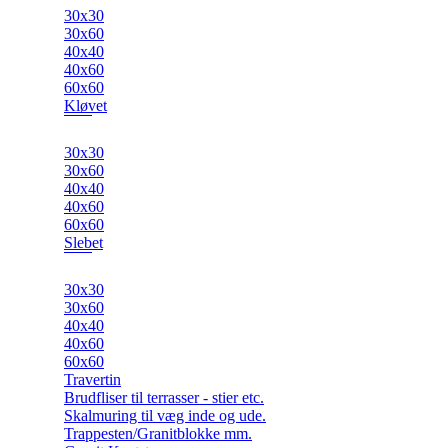
30x30
30x60
40x40
40x60
60x60
Kløvet
30x30
30x60
40x40
40x60
60x60
Slebet
30x30
30x60
40x40
40x60
60x60
Travertin
Brudfliser til terrasser - stier etc.
Skalmuring til væg inde og ude.
Trappesten/Granitblokke mm.