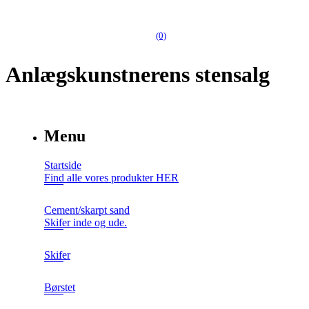
(0)
Anlægskunstnerens stensalg
Menu
Startside
Find alle vores produkter HER
Cement/skarpt sand
Skifer inde og ude.
Skifer
Børstet