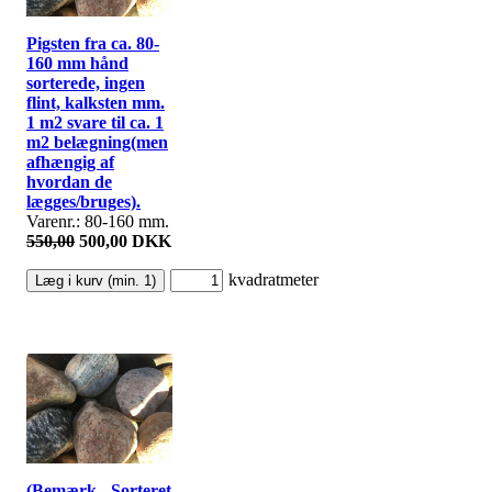
Pigsten fra ca. 80-
160 mm hånd
sorterede, ingen
flint, kalksten mm.
1 m2 svare til ca. 1
m2 belægning(men
afhængig af
hvordan de
lægges/bruges).
Varenr.: 80-160 mm.
550,00
500,00 DKK
kvadratmeter
(Bemærk - Sorteret