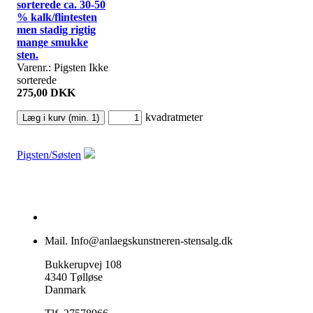
sorterede ca. 30-50
% kalk/flintesten
men stadig rigtig
mange smukke
sten.
Varenr.: Pigsten Ikke
sorterede
275,00 DKK
kvadratmeter
Pigsten/Søsten
Mail. Info@anlaegskunstneren-stensalg.dk
Bukkerupvej 108
4340 Tølløse
Danmark