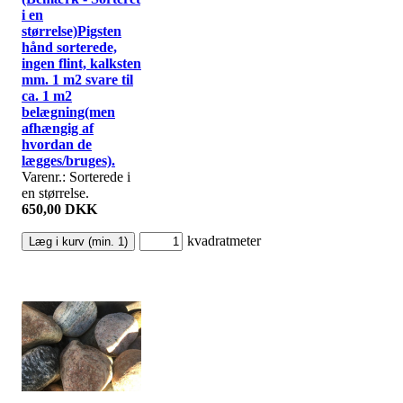
i en
størrelse)Pigsten
hånd sorterede,
ingen flint, kalksten
mm. 1 m2 svare til
ca. 1 m2
belægning(men
afhængig af
hvordan de
lægges/bruges).
Varenr.: Sorterede i
en størrelse.
650,00 DKK
kvadratmeter