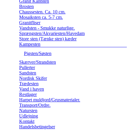
Granit Kantsten
Brosten
Chaussesten. Ca. 10 cm.
Mosaiksten ca. 5-7 cm.
Granitfliser
Vandsten - Smukke naturlige.
Sprængsten/Akvariesten/Havedam
Store sten (Tænke sten) kæder
Kampesten
Pigsten/Søsten
Skærver/Strandsten
Pullerter
Sandsten
Nordisk Skifer
Trædesten
Vand i haven
Restlager
Harpet muldjord/Grusmaterialer.
Transport/Ordre.
Natursten
Udlejning
Kontakt
Handelsbetingelser