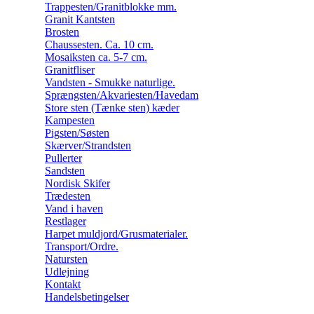
Trappesten/Granitblokke mm.
Granit Kantsten
Brosten
Chaussesten. Ca. 10 cm.
Mosaiksten ca. 5-7 cm.
Granitfliser
Vandsten - Smukke naturlige.
Sprængsten/Akvariesten/Havedam
Store sten (Tænke sten) kæder
Kampesten
Pigsten/Søsten
Skærver/Strandsten
Pullerter
Sandsten
Nordisk Skifer
Trædesten
Vand i haven
Restlager
Harpet muldjord/Grusmaterialer.
Transport/Ordre.
Natursten
Udlejning
Kontakt
Handelsbetingelser