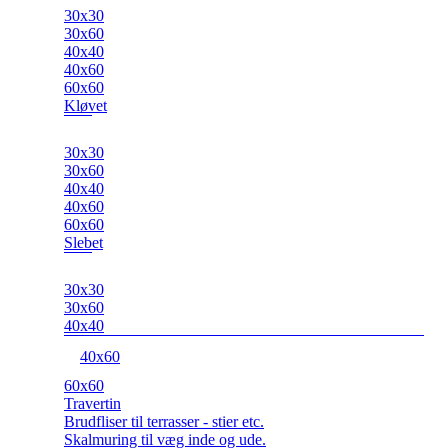
30x30
30x60
40x40
40x60
60x60
Kløvet
30x30
30x60
40x40
40x60
60x60
Slebet
30x30
30x60
40x40
40x60
60x60
Travertin
Brudfliser til terrasser - stier etc.
Skalmuring til væg inde og ude.