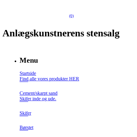
(0)
Anlægskunstnerens stensalg
Menu
Startside
Find alle vores produkter HER
Cement/skarpt sand
Skifer inde og ude.
Skifer
Børstet