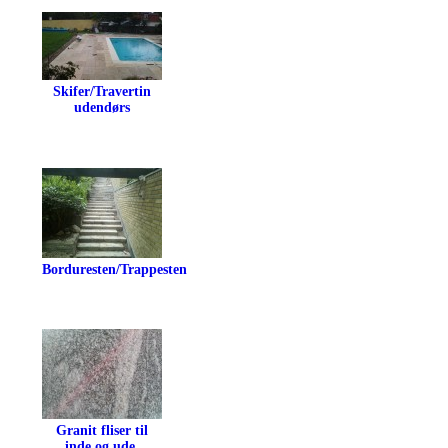
Skifer/Travertin
udendørs
Borduresten/Trappesten
Granit fliser til
inde og ude.