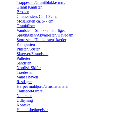
Trappesten/Granitblokke mm.
Granit Kantsten
Brosten
Chaussesten. Ca. 10 cm.
Mosaiksten ca. 5-7 cm.
Granitfliser
Vandsten - Smukke naturlige.
Sprængsten/Akvariesten/Havedam
Store sten (Tænke sten) kæder
Kampesten
Pigsten/Søsten
Skærver/Strandsten
Pullerter
Sandsten
Nordisk Skifer
Trædesten
Vand i haven
Restlager
Harpet muldjord/Grusmaterialer.
Transport/Ordre.
Natursten
Udlejning
Kontakt
Handelsbetingelser