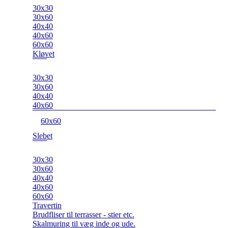
30x30
30x60
40x40
40x60
60x60
Kløvet
30x30
30x60
40x40
40x60
60x60
Slebet
30x30
30x60
40x40
40x60
60x60
Travertin
Brudfliser til terrasser - stier etc.
Skalmuring til væg inde og ude.