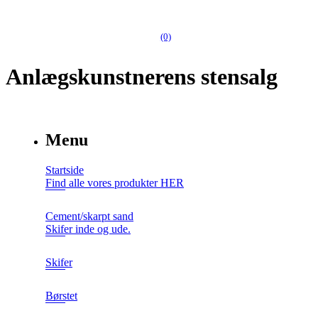
(0)
Anlægskunstnerens stensalg
Menu
Startside
Find alle vores produkter HER
Cement/skarpt sand
Skifer inde og ude.
Skifer
Børstet