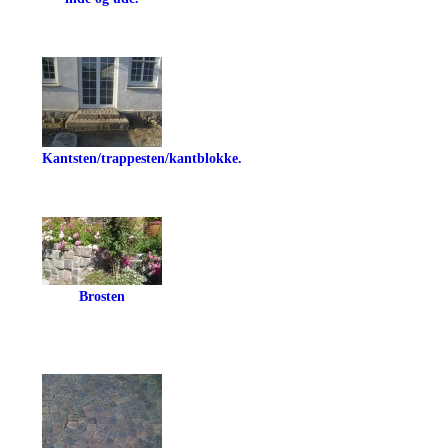
Kantsten/trappesten/kantblokke.
Brosten