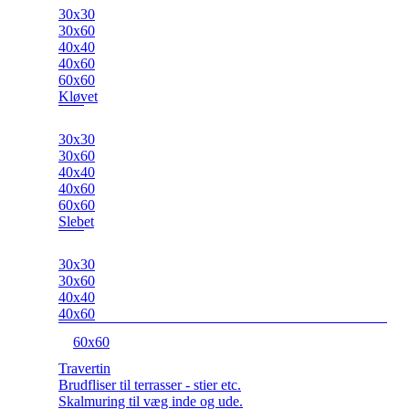
30x30
30x60
40x40
40x60
60x60
Kløvet
30x30
30x60
40x40
40x60
60x60
Slebet
30x30
30x60
40x40
40x60
60x60
Travertin
Brudfliser til terrasser - stier etc.
Skalmuring til væg inde og ude.