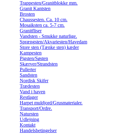
Trappesten/Granitblokke mm.
Granit Kantsten
Brosten
Chaussesten. Ca. 10 cm.
Mosaiksten ca. 5-7 cm.
Granitfliser
Vandsten - Smukke naturlige.
Sprængsten/Akvariesten/Havedam
Store sten (Tænke sten) kæder
Kampesten
Pigsten/Søsten
Skærver/Strandsten
Pullerter
Sandsten
Nordisk Skifer
Trædesten
Vand i haven
Restlager
Harpet muldjord/Grusmaterialer.
Transport/Ordre.
Natursten
Udlejning
Kontakt
Handelsbetingelser