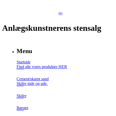
(0)
Anlægskunstnerens stensalg
Menu
Startside
Find alle vores produkter HER
Cement/skarpt sand
Skifer inde og ude.
Skifer
Børstet