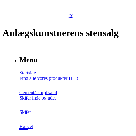
(0)
Anlægskunstnerens stensalg
Menu
Startside
Find alle vores produkter HER
Cement/skarpt sand
Skifer inde og ude.
Skifer
Børstet