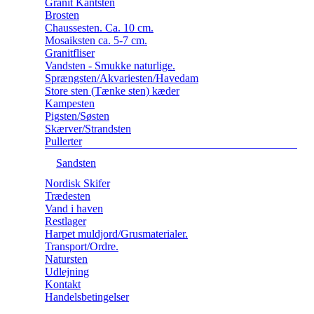
Granit Kantsten
Brosten
Chaussesten. Ca. 10 cm.
Mosaiksten ca. 5-7 cm.
Granitfliser
Vandsten - Smukke naturlige.
Sprængsten/Akvariesten/Havedam
Store sten (Tænke sten) kæder
Kampesten
Pigsten/Søsten
Skærver/Strandsten
Pullerter
Sandsten
Nordisk Skifer
Trædesten
Vand i haven
Restlager
Harpet muldjord/Grusmaterialer.
Transport/Ordre.
Natursten
Udlejning
Kontakt
Handelsbetingelser