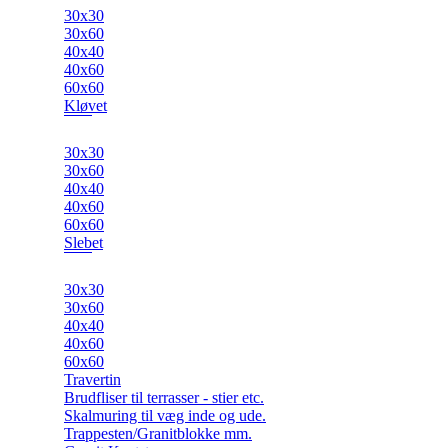
30x30
30x60
40x40
40x60
60x60
Kløvet
30x30
30x60
40x40
40x60
60x60
Slebet
30x30
30x60
40x40
40x60
60x60
Travertin
Brudfliser til terrasser - stier etc.
Skalmuring til væg inde og ude.
Trappesten/Granitblokke mm.