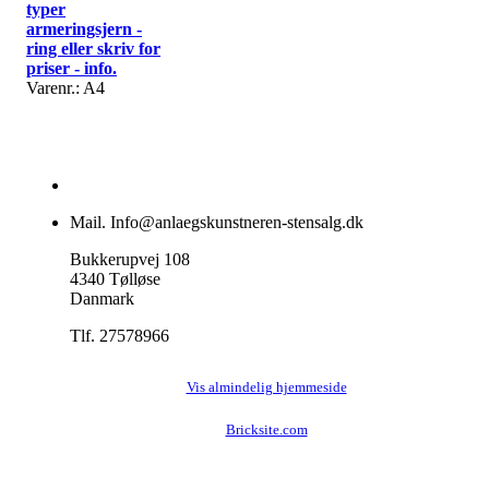
typer
armeringsjern -
ring eller skriv for
priser - info.
Varenr.: A4
Mail. Info@anlaegskunstneren-stensalg.dk
Bukkerupvej 108
4340 Tølløse
Danmark
Tlf. 27578966
Vis almindelig hjemmeside
Bricksite.com