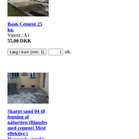
Basis Cement 25
kg.
Varenr.: A1
55,00 DKK
stk.
Skarpt sand 04 til
fugning af
natursten (Blandes
med cement) Mest
effektive i