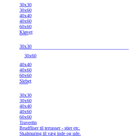
30x30
30x60
40x40
40x60
60x60
Kløvet
30x30
30x60
40x40
40x60
60x60
Slebet
30x30
30x60
40x40
40x60
60x60
Travertin
Brudfliser til terrasser - stier etc.
Skalmuring til væg inde og ude.