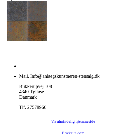
Mail. Info@anlaegskunstneren-stensalg.dk
Bukkerupvej 108
4340 Tølløse
Danmark
Tlf. 27578966
Vis almindelig hjemmeside
Bricksite.com