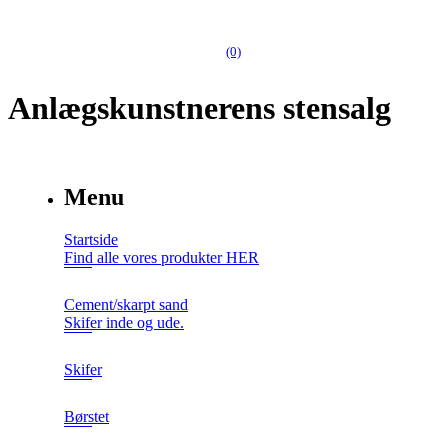
(0)
Anlægskunstnerens stensalg
Menu
Startside
Find alle vores produkter HER
Cement/skarpt sand
Skifer inde og ude.
Skifer
Børstet