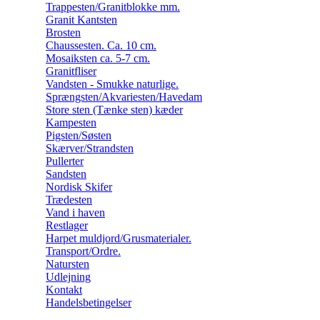
Trappesten/Granitblokke mm.
Granit Kantsten
Brosten
Chaussesten. Ca. 10 cm.
Mosaiksten ca. 5-7 cm.
Granitfliser
Vandsten - Smukke naturlige.
Sprængsten/Akvariesten/Havedam
Store sten (Tænke sten) kæder
Kampesten
Pigsten/Søsten
Skærver/Strandsten
Pullerter
Sandsten
Nordisk Skifer
Trædesten
Vand i haven
Restlager
Harpet muldjord/Grusmaterialer.
Transport/Ordre.
Natursten
Udlejning
Kontakt
Handelsbetingelser