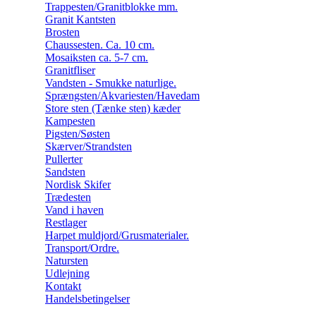
Trappesten/Granitblokke mm.
Granit Kantsten
Brosten
Chaussesten. Ca. 10 cm.
Mosaiksten ca. 5-7 cm.
Granitfliser
Vandsten - Smukke naturlige.
Sprængsten/Akvariesten/Havedam
Store sten (Tænke sten) kæder
Kampesten
Pigsten/Søsten
Skærver/Strandsten
Pullerter
Sandsten
Nordisk Skifer
Trædesten
Vand i haven
Restlager
Harpet muldjord/Grusmaterialer.
Transport/Ordre.
Natursten
Udlejning
Kontakt
Handelsbetingelser