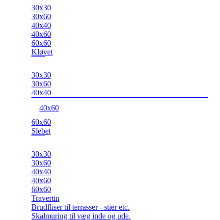
30x30
30x60
40x40
40x60
60x60
Kløvet
30x30
30x60
40x40
40x60
60x60
Slebet
30x30
30x60
40x40
40x60
60x60
Travertin
Brudfliser til terrasser - stier etc.
Skalmuring til væg inde og ude.