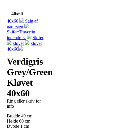
40x60
40x60
Salg af
natursten
Skifer/Travertin
indendørs.
Skifer
kløvet
kløvet
40x60
Verdigris
Grey/Green
Kløvet
40x60
Ring eller skriv for
info
Bredde
40
cm
Højde
60
cm
Dybde
1
cm