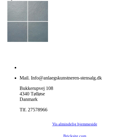
Mail. Info@anlaegskunstneren-stensalg.dk
Bukkerupvej 108
4340 Tølløse
Danmark
Tlf. 27578966
Vis almindelig hjemmeside
Bricksite.com