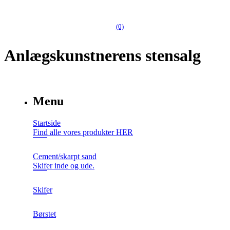
(0)
Anlægskunstnerens stensalg
Menu
Startside
Find alle vores produkter HER
Cement/skarpt sand
Skifer inde og ude.
Skifer
Børstet