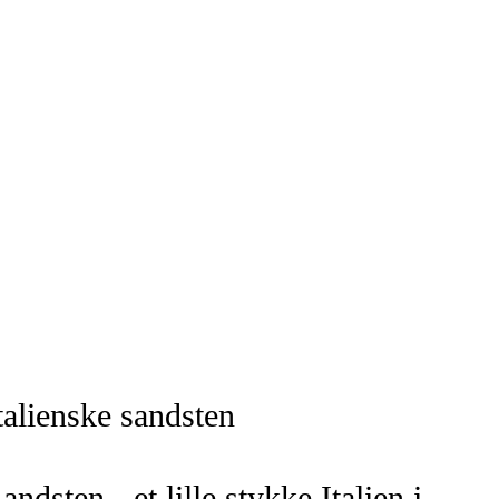
talienske sandsten
andsten - et lille stykke Italien i