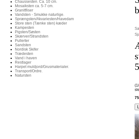
Chaussesten. Ca. 10 cm.
Mosaiksten ca. 5-7 cm.
Granitfliser
Vandsten - Smukke naturlige.
Sprængsten/Akvariesten/Havedam
Store sten (Tænke sten) kæder
Kampesten
Sa
Pigsten/Søsten
Sj
Skærver/Strandsten
Pullerter
Æ
Sandsten
Nordisk Skifer
s
Trædesten
Vand i haven
Restlager
5
Harpet muldjord/Grusmaterialer.
Transport/Ordre.
Natursten
(1
sl
75
L