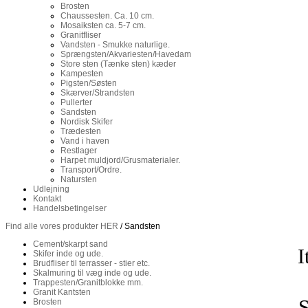
Brosten
Chaussesten. Ca. 10 cm.
Mosaiksten ca. 5-7 cm.
Granitfliser
Vandsten - Smukke naturlige.
Sprængsten/Akvariesten/Havedam
Store sten (Tænke sten) kæder
Kampesten
Pigsten/Søsten
Skærver/Strandsten
Pullerter
Sandsten
Nordisk Skifer
Trædesten
Vand i haven
Restlager
Harpet muldjord/Grusmaterialer.
Transport/Ordre.
Natursten
Udlejning
Kontakt
Handelsbetingelser
Find alle vores produkter HER
/ Sandsten
Cement/skarpt sand
I
Skifer inde og ude.
Brudfliser til terrasser - stier etc.
Skalmuring til væg inde og ude.
Trappesten/Granitblokke mm.
Granit Kantsten
S
Brosten