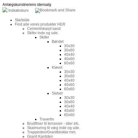
Anlægskunstnerens stensalg
Indkøbskurv
Startside
Find alle vores produkter HER
Cement/skarpt sand
Skifer inde og ude.
Skifer
Børstet
30x30
30x60
40x40
40x60
60x60
Kløvet
30x30
30x60
40x40
40x60
60x60
Slebet
30x30
30x60
40x40
40x60
60x60
Travertin
Brudfliser til terrasser - stier etc.
Skalmuring til væg inde og ude.
Trappesten/Granitblokke mm.
Granit Kantsten