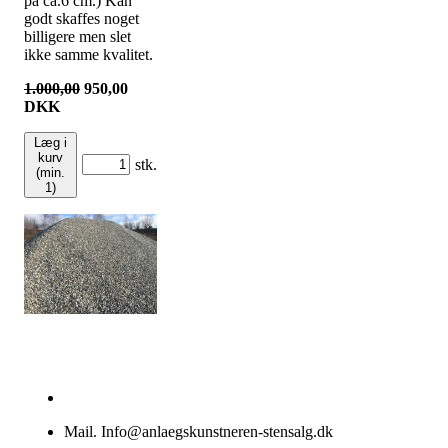
på ca.6 cm.) Kan
godt skaffes noget
billigere men slet
ikke samme kvalitet.
1.000,00
950,00
DKK
Læg i
kurv
stk.
(min.
1)
Mail. Info@anlaegskunstneren-stensalg.dk