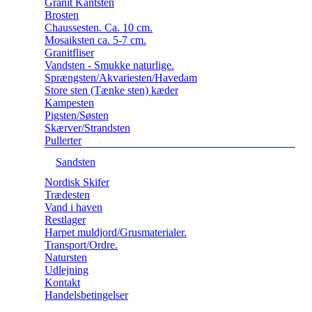
Granit Kantsten
Brosten
Chaussesten. Ca. 10 cm.
Mosaiksten ca. 5-7 cm.
Granitfliser
Vandsten - Smukke naturlige.
Sprængsten/Akvariesten/Havedam
Store sten (Tænke sten) kæder
Kampesten
Pigsten/Søsten
Skærver/Strandsten
Pullerter
Sandsten
Nordisk Skifer
Trædesten
Vand i haven
Restlager
Harpet muldjord/Grusmaterialer.
Transport/Ordre.
Natursten
Udlejning
Kontakt
Handelsbetingelser