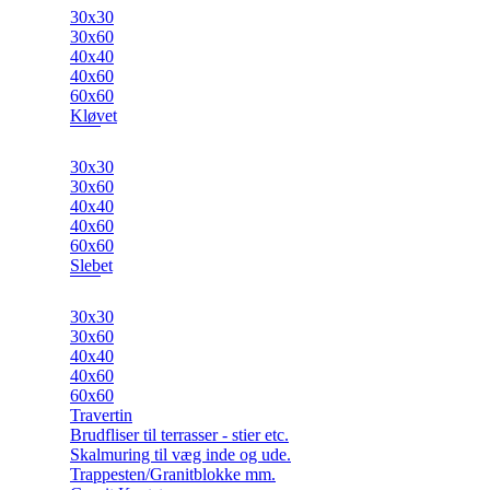
30x30
30x60
40x40
40x60
60x60
Kløvet
30x30
30x60
40x40
40x60
60x60
Slebet
30x30
30x60
40x40
40x60
60x60
Travertin
Brudfliser til terrasser - stier etc.
Skalmuring til væg inde og ude.
Trappesten/Granitblokke mm.