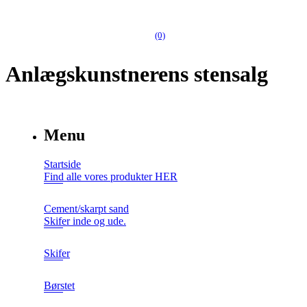
(0)
Anlægskunstnerens stensalg
Menu
Startside
Find alle vores produkter HER
Cement/skarpt sand
Skifer inde og ude.
Skifer
Børstet