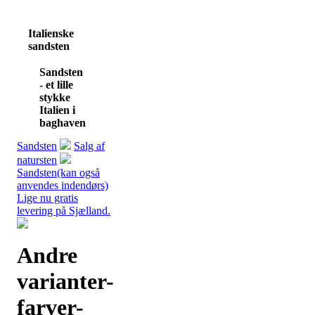
Italienske
sandsten
Sandsten
- et lille
stykke
Italien i
baghaven
Sandsten
Salg af
natursten
Sandsten(kan også
anvendes indendørs)
Lige nu gratis
levering på Sjælland.
Andre
varianter-
farver-