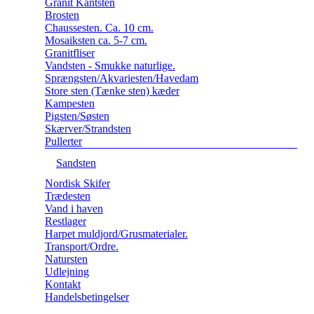
Granit Kantsten
Brosten
Chaussesten. Ca. 10 cm.
Mosaiksten ca. 5-7 cm.
Granitfliser
Vandsten - Smukke naturlige.
Sprængsten/Akvariesten/Havedam
Store sten (Tænke sten) kæder
Kampesten
Pigsten/Søsten
Skærver/Strandsten
Pullerter
Sandsten
Nordisk Skifer
Trædesten
Vand i haven
Restlager
Harpet muldjord/Grusmaterialer.
Transport/Ordre.
Natursten
Udlejning
Kontakt
Handelsbetingelser