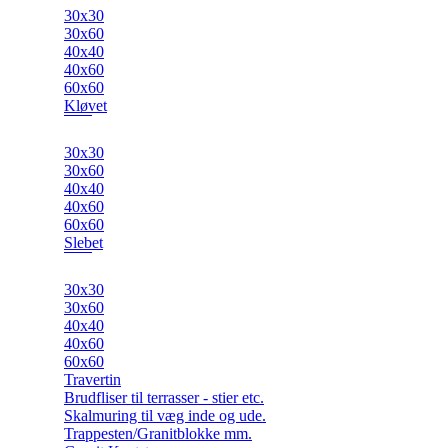
30x30
30x60
40x40
40x60
60x60
Kløvet
30x30
30x60
40x40
40x60
60x60
Slebet
30x30
30x60
40x40
40x60
60x60
Travertin
Brudfliser til terrasser - stier etc.
Skalmuring til væg inde og ude.
Trappesten/Granitblokke mm.