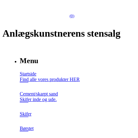
(0)
Anlægskunstnerens stensalg
Menu
Startside
Find alle vores produkter HER
Cement/skarpt sand
Skifer inde og ude.
Skifer
Børstet