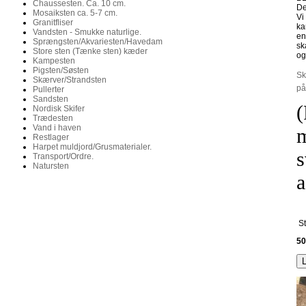
Chaussesten. Ca. 10 cm.
De
Mosaiksten ca. 5-7 cm.
Vi
Granitfliser
ka
Vandsten - Smukke naturlige.
en
Sprængsten/Akvariesten/Havedam
sk
Store sten (Tænke sten) kæder
og
Kampesten
Pigsten/Søsten
Sk
Skærver/Strandsten
på
Pullerter
Sandsten
(
Nordisk Skifer
Trædesten
Vand i haven
m
Restlager
Harpet muldjord/Grusmaterialer.
s
Transport/Ordre.
Natursten
a
St
50
L