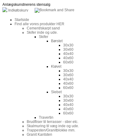
Anlægskunstnerens stensalg
Indkøbskurv
Startside
Find alle vores produkter HER
Cement/skarpt sand
Skifer inde og ude.
Skifer
Børstet
30x30
30x60
40x40
40x60
60x60
Kløvet
30x30
30x60
40x40
40x60
60x60
Slebet
30x30
30x60
40x40
40x60
60x60
Travertin
Brudfliser til terrasser - stier etc.
Skalmuring til væg inde og ude.
Trappesten/Granitblokke mm.
Granit Kantsten