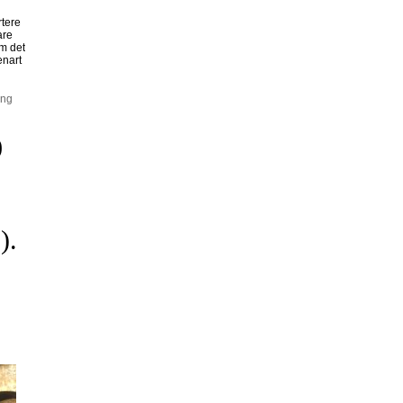
rtere
are
om det
enart
ing
0
).