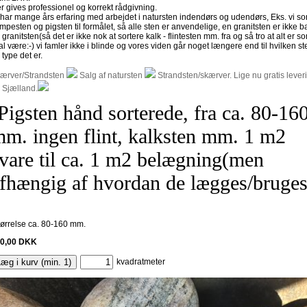
r gives professionel og korrekt rådgivning.
 har mange års erfaring med arbejdet i natursten indendørs og udendørs, Eks. vi so
mpesten og pigsten til formålet, så alle sten er anvendelige, en granitsten er ikke b
 granitsten(så det er ikke nok at sortere kalk - flintesten mm. fra og så tro at alt er s
al være:-) vi famler ikke i blinde og vores viden går noget længere end til hvilken st
 type det er.
ærver/Strandsten
Salg af natursten
Strandsten/skærver. Lige nu gratis lever
 Sjælland.
Pigsten hånd sorterede, fra ca. 80-16
m. ingen flint, kalksten mm. 1 m2
vare til ca. 1 m2 belægning(men
fhængig af hvordan de lægges/bruges
ørrelse ca. 80-160 mm.
0,00
DKK
æg i kurv (min. 1)
kvadratmeter