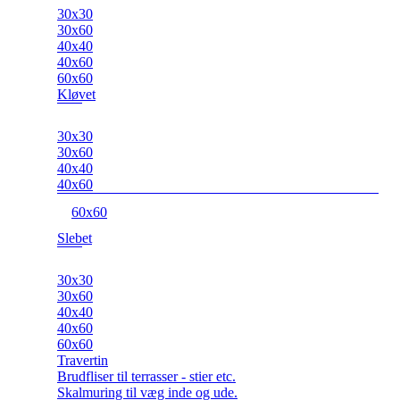
30x30
30x60
40x40
40x60
60x60
Kløvet
30x30
30x60
40x40
40x60
60x60
Slebet
30x30
30x60
40x40
40x60
60x60
Travertin
Brudfliser til terrasser - stier etc.
Skalmuring til væg inde og ude.