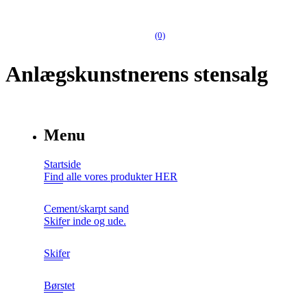
(0)
Anlægskunstnerens stensalg
Menu
Startside
Find alle vores produkter HER
Cement/skarpt sand
Skifer inde og ude.
Skifer
Børstet