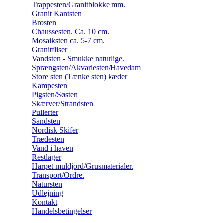
Trappesten/Granitblokke mm.
Granit Kantsten
Brosten
Chaussesten. Ca. 10 cm.
Mosaiksten ca. 5-7 cm.
Granitfliser
Vandsten - Smukke naturlige.
Sprængsten/Akvariesten/Havedam
Store sten (Tænke sten) kæder
Kampesten
Pigsten/Søsten
Skærver/Strandsten
Pullerter
Sandsten
Nordisk Skifer
Trædesten
Vand i haven
Restlager
Harpet muldjord/Grusmaterialer.
Transport/Ordre.
Natursten
Udlejning
Kontakt
Handelsbetingelser